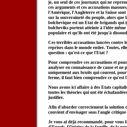
je, un seul de ces journaux qui ne repren
ces arguments et ces accusations massues,
l'Amérique, l'Angleterre et la Suisse sont
sur la souveraineté du peuple, alors que
bolchevique est un Etat de brigands qui ig
bolcheviks portent atteinte à l'idée même
populaire et qu'ils ont été jusqu'à dissou
Ces terribles accusations lancées contre l
reprises dans le monde entier. Toutes, el
question : qu'est-ce que l'Etat ?
Pour comprendre ces accusations et pour 
analyser en connaissance de cause et ne 
uniquement aux bruits qui courent, pour 
ferme, il faut bien comprendre ce qu'est l
Nous avons ici affaire à des Etats capitalis
toutes les théories qui ont été échafaudée
justifier.
Afin d'aborder correctement la solution d
convient d'envisager sous l'angle critique 
Je vous ai déjà recommandé, pour vous fac
d'Engels, l'Origine de la famille, de la pro