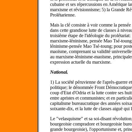
cubaine et ses répercussions en Amérique lati
marxisme et révisionnisme; 5) la Grande Rév
Prolétarienne.
Mais la clé consiste à voir comme la pensé
dans cette grandiose lutte de classes à nive
troisième étape de l'idéologie du prolétari
marxisme-léninisme, pensée Mao Tsé-toung
léninisme-pensée Mao Tsé-toung; pour post
maoïsme, comprenant sa validité universelle; 
au marxisme-léninisme-maoïsme, principal
expression actuelle du marxisme.
National.
1) La société péruvienne de l'après-guerre et,
politique; le dénommée Front Démocratique Na
coup d'Etat d'Odria et la lutte contre ses huit
entre apristes et communistes; et en particul
capitalisme bureaucratique des années soixan
soixante-dix, et la lutte de classes aiguë qu
Le "velasquisme" et sa soi-disant révolution; 
bourgeoisie compradore et bourgeoisie burea
grande bourgeoisie), l'opportunisme et, prin