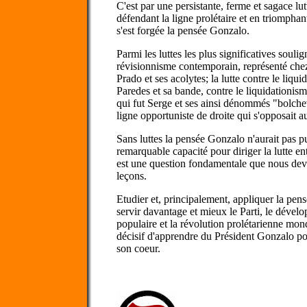
C'est par une persistante, ferme et sagace lut
défendant la ligne prolétaire et en triompha
s'est forgée la pensée Gonzalo.
Parmi les luttes les plus significatives soulig
révisionnisme contemporain, représenté che
Prado et ses acolytes; la lutte contre le liqu
Paredes et sa bande, contre le liquidationis
qui fut Serge et ses ainsi dénommés "bolchev
ligne opportuniste de droite qui s'opposait a
Sans luttes la pensée Gonzalo n'aurait pas p
remarquable capacité pour diriger la lutte en
est une question fondamentale que nous devo
leçons.
Etudier et, principalement, appliquer la pen
servir davantage et mieux le Parti, le dével
populaire et la révolution prolétarienne mon
décisif d'apprendre du Président Gonzalo pou
son coeur.