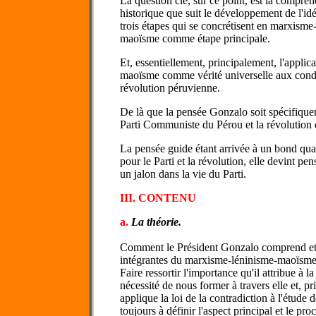
La question clé, sur ce point, est la compré
historique que suit le développement de l'idé
trois étapes qui se concrétisent en marxism
maoïsme comme étape principale.
Et, essentiellement, principalement, l'appli
maoïsme comme vérité universelle aux condi
révolution péruvienne.
De là que la pensée Gonzalo soit spécifiquem
Parti Communiste du Pérou et la révolution q
La pensée guide étant arrivée à un bond qual
pour le Parti et la révolution, elle devint p
un jalon dans la vie du Parti.
III. CONTENU
a.
La théorie.
Comment le Président Gonzalo comprend et a
intégrantes du marxisme-léninisme-maoïsme
Faire ressortir l'importance qu'il attribue à l
nécessité de nous former à travers elle et, p
applique la loi de la contradiction à l'étude 
toujours à définir l'aspect principal et le pr