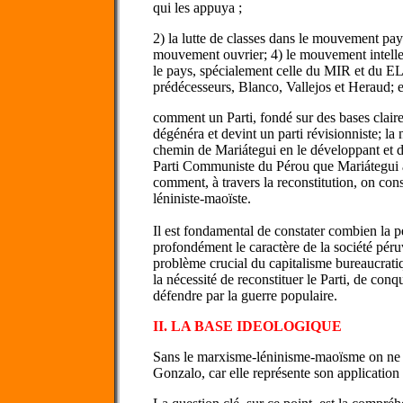
qui les appuya ;
2) la lutte de classes dans le mouvement pa
mouvement ouvrier; 4) le mouvement intellec
le pays, spécialement celle du MIR et du EL
prédécesseurs, Blanco, Vallejos et Heraud; e
comment un Parti, fondé sur des bases clair
dégénéra et devint un parti révisionniste; la 
chemin de Mariátegui en le développant et de 
Parti Communiste du Pérou que Mariátegui a
comment, à travers la reconstitution, on cons
léniniste-maoïste.
Il est fondamental de constater combien la 
profondément le caractère de la société péruv
problème crucial du capitalisme bureaucrat
la nécessité de reconstituer le Parti, de conq
défendre par la guerre populaire.
II. LA BASE IDEOLOGIQUE
Sans le marxisme-léninisme-maoïsme on ne 
Gonzalo, car elle représente son application c